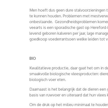
Men hoeft dus geen dure stalvoorzieningen t
te kunnen houden. Problemen met mestverwe
onbestaande. Gezondheidsproblemen komen bij
veearts is een sporadische gast op Hereford
levend geboren kalveren per jaar, lage mana
goedkoop voederrantsoen welke leiden tot vee
BIO
Kwalitatieve productie, daar gaat het om in d
smaakvolle biologische vleesproducten: dieren
biologisch voer eten.
Daarnaast is het belangrijk dat de dieren ee
basis van ruwvoer en uiteraard dat hun vlees k
Om de druk op het milieu minimaal te houden,