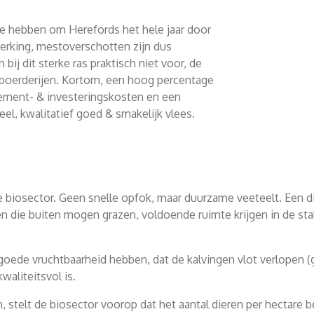
e hebben om Herefords het hele jaar door
rking, mestoverschotten zijn dus
 dit sterke ras praktisch niet voor, de
-boerderijen. Kortom, een hoog percentage
gement- & investeringskosten en een
l, kwalitatief goed & smakelijk vlees.
e biosector. Geen snelle opfok, maar duurzame veeteelt. Een di
 die buiten mogen grazen, voldoende ruimte krijgen in de stal
n goede vruchtbaarheid hebben, dat de kalvingen vlot verlopen 
waliteitsvol is.
 stelt de biosector voorop dat het aantal dieren per hectare 