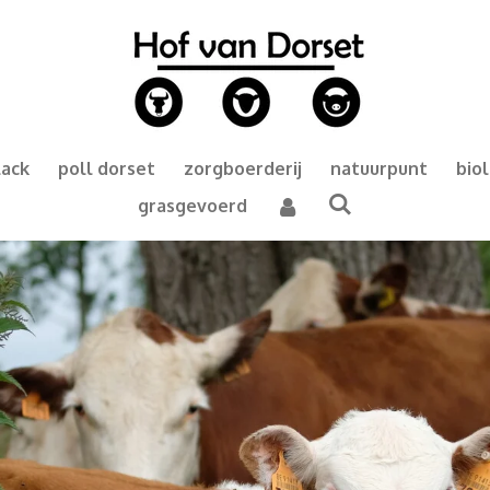
lack
poll dorset
zorgboerderij
natuurpunt
bio
grasgevoerd