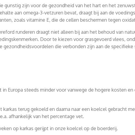
e gunstig zijn voor de gezondheid van het hart en het zenuwste
halte aan omega-3-vetzuren bevat, draagt bij aan de voeding
anten, zoals vitamine E, die de cellen beschermen tegen oxidat
reford runderen draagt niet alleen bij aan het behoud van natuu
dingskenmerken. Door te kiezen voor grasgevoerd vlees, onde
e gezondheidsvoordelen die verbonden zijn aan de specifieke 
t in Europa steeds minder voor vanwege de hogere kosten en d
et karkas terug gekoeld en daarna naar een koelcel gebracht me
.a. afhankelijk van het percentage vet.
ken op karkas gerijpt in onze koelcel op de boerderij.