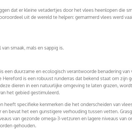
ggen dat er kleine vetadertjes door het vlees heenlopen die sm
oroordeel uit de wereld te helpen: gemarmerd vlees werd vaak
 van smaak, mals en sappig is.
 is een duurzame en ecologisch verantwoorde benadering van ve
e Hereford is een robuust runderras dat bekend staat om zij
eze dieren in een natuurlijke omgeving te laten grazen, wordt 
van het gebied gestimuleerd.
n heeft specifieke kenmerken die het onderscheiden van vlees
er en bevat het een gunstigere verhouding tussen vetten. Gras
veaus van gezonde omega-3-vetzuren en lagere niveaus van on
 worden gehouden.