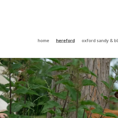
Ga
direct
naar
de
hoofdinhoud
home
hereford
oxford sandy & b