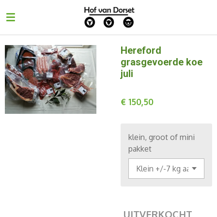
Ga
direct
naar
de
Hereford
hoofdinhoud
grasgevoerde koe
juli
€ 150,50
klein, groot of mini
pakket
UITVERKOCHT