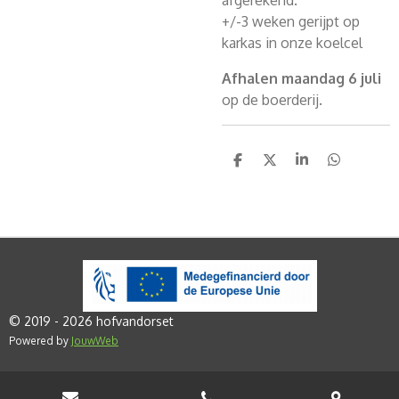
afgerekend.
+/-3 weken gerijpt op
karkas in onze koelcel
Afhalen maandag 6 juli
op de boerderij.
D
D
S
D
E
E
H
E
L
E
A
L
E
L
R
E
N
E
N
© 2019 - 2026 hofvandorset
Powered by
JouwWeb